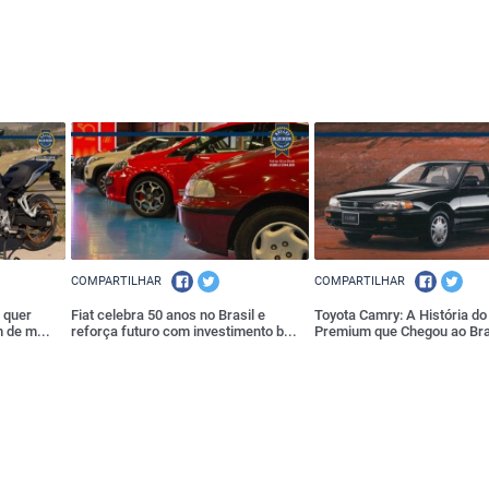
COMPARTILHAR
COMPARTILHAR
 quer
Fiat celebra 50 anos no Brasil e
Toyota Camry: A História d
 de m...
reforça futuro com investimento b...
Premium que Chegou ao Bras