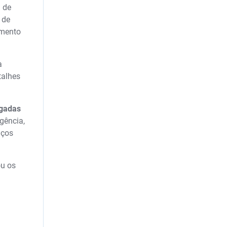
a de
 de
amento
a
talhes
egadas
gência,
iços
ou os