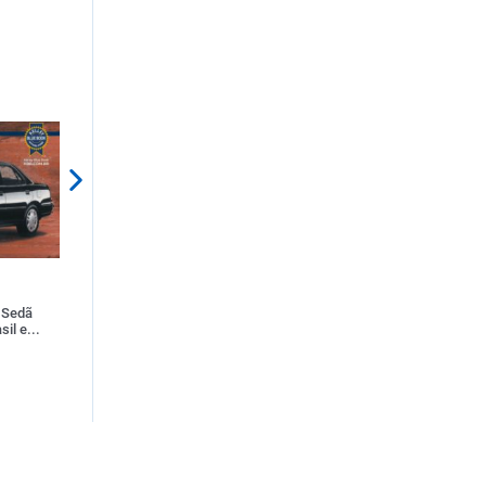
COMPARTILHAR
COMPARTILHAR
o Sedã
Maio amarelo: Os sistemas
Podcast "De Carona com a C
il e...
tecnológicos na redução de acide...
3: Saúde mental e sua conex