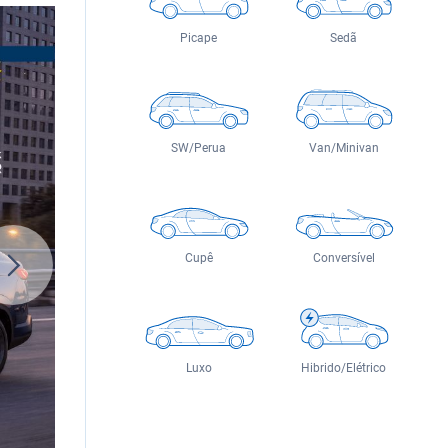
Picape
Sedã
SW/Perua
Van/Minivan
Cupê
Conversível
Luxo
Hibrido/Elétrico