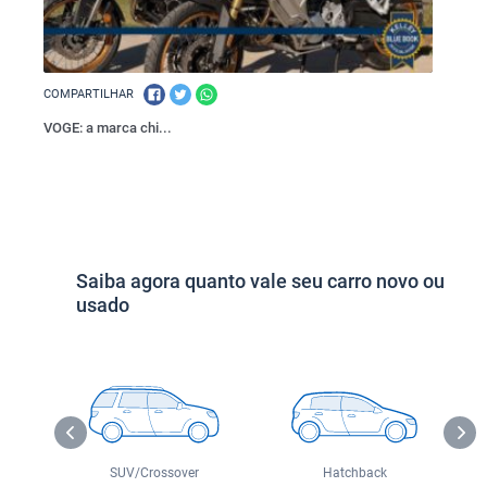
COMPARTILHAR
COMPAR
VOGE: a marca chi...
Ram Dak
Saiba agora quanto vale seu carro novo ou
usado
o
SUV/Crossover
Hatchback