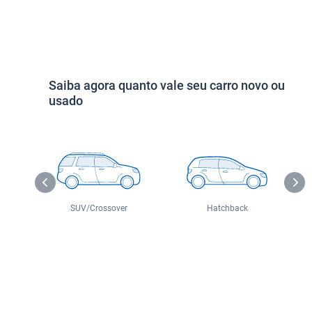
Saiba agora quanto vale seu carro novo ou
usado
o
SUV/Crossover
Hatchback