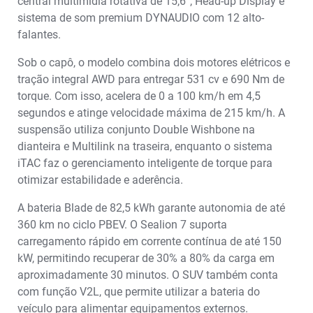
central multimídia rotativa de 15,6”, Head-up Display e
sistema de som premium DYNAUDIO com 12 alto-
falantes.
Sob o capô, o modelo combina dois motores elétricos e
tração integral AWD para entregar 531 cv e 690 Nm de
torque. Com isso, acelera de 0 a 100 km/h em 4,5
segundos e atinge velocidade máxima de 215 km/h. A
suspensão utiliza conjunto Double Wishbone na
dianteira e Multilink na traseira, enquanto o sistema
iTAC faz o gerenciamento inteligente de torque para
otimizar estabilidade e aderência.
A bateria Blade de 82,5 kWh garante autonomia de até
360 km no ciclo PBEV. O Sealion 7 suporta
carregamento rápido em corrente contínua de até 150
kW, permitindo recuperar de 30% a 80% da carga em
aproximadamente 30 minutos. O SUV também conta
com função V2L, que permite utilizar a bateria do
veículo para alimentar equipamentos externos.