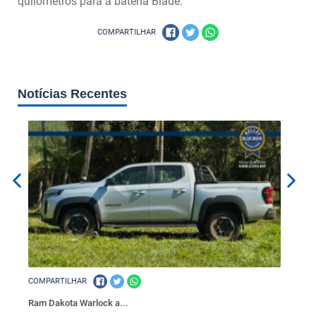
quilômetros para a bateria Blade.
COMPARTILHAR
Notícias Recentes
COMPARTILHAR
COMPAR
Ram Dakota Warlock a...
Yamaha 