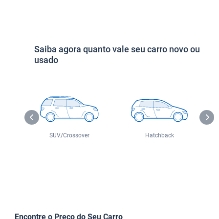
Saiba agora quanto vale seu carro novo ou
usado
o
SUV/Crossover
Hatchback
Encontre o Preço do Seu Carro