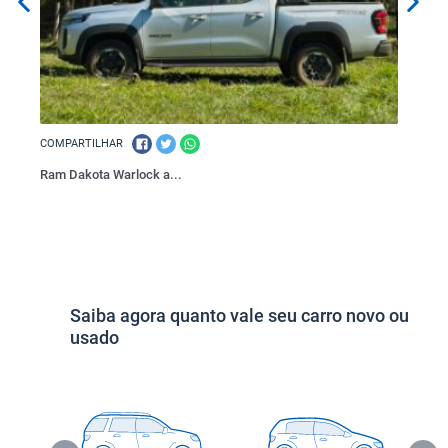
COMPARTILHAR
COMPAR
Ram Dakota Warlock a...
Yamaha 
Saiba agora quanto vale seu carro novo ou
usado