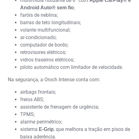
multimídia flutuante de 8” com
Apple CarPlay® e
;
Android Auto® sem fio
faróis de neblina;
barras de teto longitudinais;
volante multifuncional;
ar-condicionado;
computador de bordo;
retrovisores elétricos;
vidros traseiros elétricos;
piloto automático com limitador de velocidade.
Na segurança, a Oroch Intense conta com:
airbags frontais;
freios ABS;
assistente de frenagem de urgência;
TPMS;
alarme perimétrico;
sistema
, que melhora a tração em pisos de
E-Grip
baixa aderência.