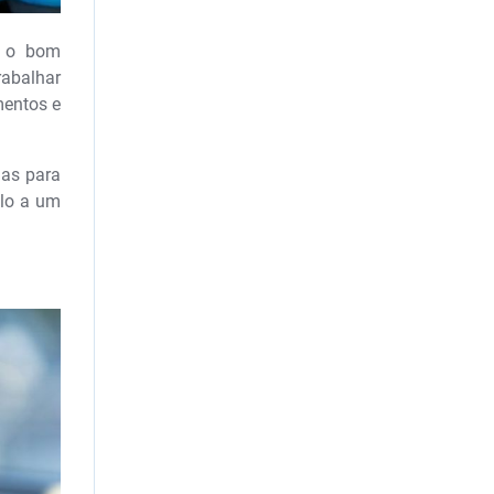
a o bom
rabalhar
mentos e
ias para
ulo a um