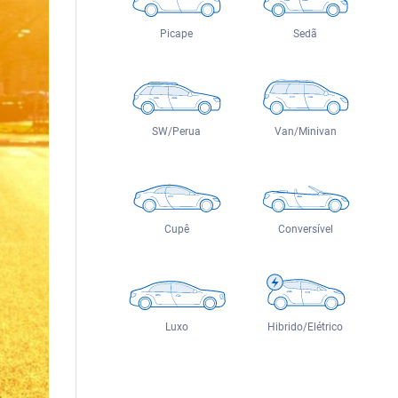
Picape
Sedã
SW/Perua
Van/Minivan
Cupê
Conversível
Luxo
Hibrido/Elétrico