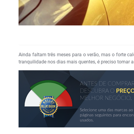
Ainda faltam três meses para o verão, mas o forte cal
tranquilidade nos dias mais quentes, é preciso tomar 
ANTES DE COMPRAR
DESCUBRA O
PREÇO
MELHOR NEGÓCIO.
Selecione uma das marcas ao 
páginas seguintes para encon
usados.