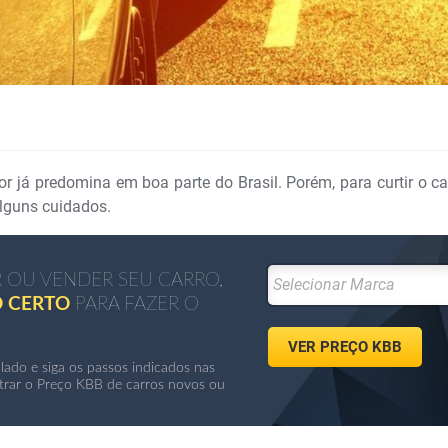
or já predomina em boa parte do Brasil. Porém, para curtir o c
alguns cuidados.
 OU VENDER SEU CARRO,
Selecionar Marca
 CERTO
PARA FAZER O
lado e siga os passos indicados nas
trar o Preço KBB de carros novos ou