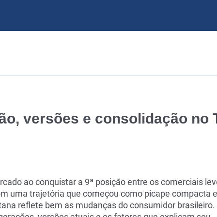
ão, versões e consolidação no 
cado ao conquistar a 9ª posição entre os comerciais le
Com uma trajetória que começou como picape compacta 
tana reflete bem as mudanças do consumidor brasileiro.
 gerações, versões atuais e os fatores que explicam seu