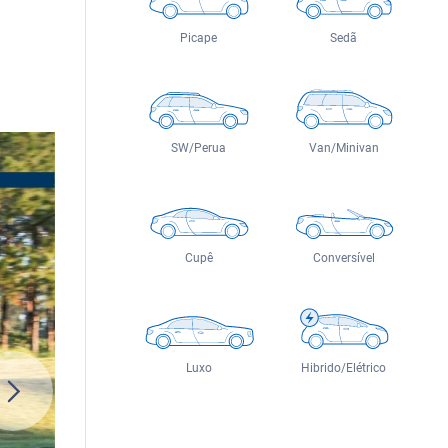
Picape
Sedã
SW/Perua
Van/Minivan
Cupê
Conversível
Luxo
Hibrido/Elétrico