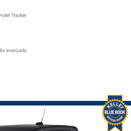
rolet Tracker
a
ção avançada