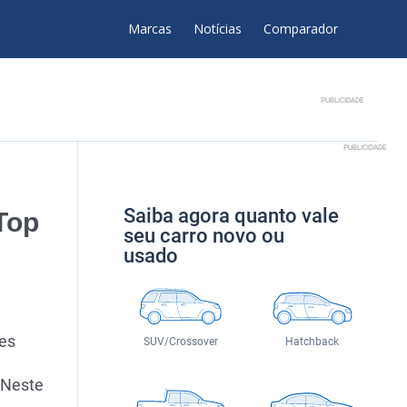
Marcas
Notícias
Comparador
PUBLICIDADE
PUBLICIDADE
Saiba agora quanto vale
Top
seu carro novo ou
usado
ves
SUV/Crossover
Hatchback
e
 Neste