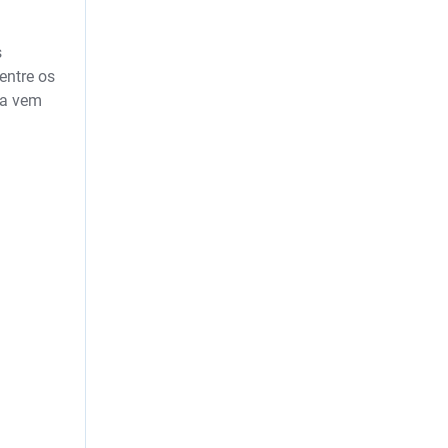
s
entre os
na vem