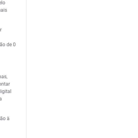
elo
mais
r
ão de 0
has,
ontar
igital
a
ção à