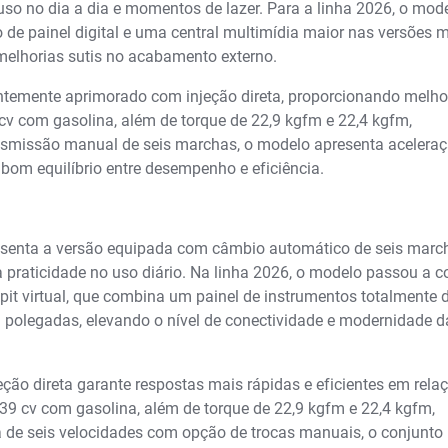
 uso no dia a dia e momentos de lazer. Para a linha 2026, o mod
 de painel digital e uma central multimídia maior nas versões 
melhorias sutis no acabamento externo.
entemente aprimorado com injeção direta, proporcionando melho
cv com gasolina, além de torque de 22,9 kgfm e 22,4 kgfm,
smissão manual de seis marchas, o modelo apresenta aceleraç
om equilíbrio entre desempenho e eficiência.
esenta a versão equipada com câmbio automático de seis marc
praticidade no uso diário. Na linha 2026, o modelo passou a c
t virtual, que combina um painel de instrumentos totalmente d
 polegadas, elevando o nível de conectividade e modernidade d
ção direta garante respostas mais rápidas e eficientes em rela
139 cv com gasolina, além de torque de 22,9 kgfm e 22,4 kgfm,
 de seis velocidades com opção de trocas manuais, o conjunto