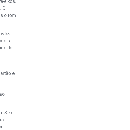
e-eixos.
. O
as o tom
ustes
 mais
ade da
artão e
 ao
do. Sem
ra
da