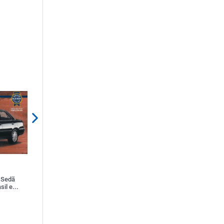
COMPARTILHAR
COMPARTILHAR
o Sedã
Maio amarelo: Os sistemas
Podcast "De Carona com a C
il e...
tecnológicos na redução de acide...
3: Saúde mental e sua conex