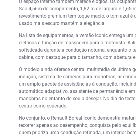
O espaço interno também merece elogios. Os ocupante
São 4,56m de comprimento, 1,82 m de largura e 1,65 m
revestimento premium tem toque macio, o tom azul é 
usado mais escuro mantém a elegância.
Na lista de equipamentos, a versão Iconic entrega um
elétricos e função de massagem para o motorista. A 
sofisticada durante a condução noturna, enquanto o 
cabine, com destaque para o tamanho, com abertura elé
O modelo ainda oferece central multimídia de última ge
indução, sistema de câmeras para manobras, ar-condic
um amplo pacote de assistências à condução, incluin
automático adaptativo, assistente de permanência em 
manobras no entanto deixou a desejar. No dia do teste
centro como esperado.
No conjunto, o Renault Boreal Iconic demonstra matur
recorrer apenas ao desempenho, conquista pelo equilíbr
quem prioriza uma condução refinada, um interior be