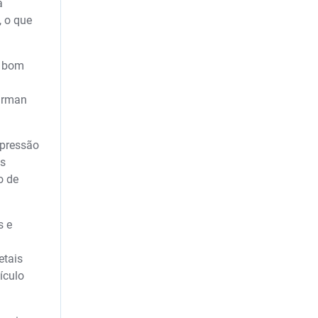
a
 o que
o bom
Harman
mpressão
es
o de
s e
etais
ículo