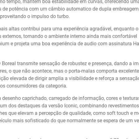
smo tempo, mantém boa estabilidade em curvas, oferecendo um
los de potência com um câmbio automatico de dupla embreagem,
proveitando o impulso do turbo.
ais altas contribui para uma experiência agradável, enquanto 
s externos, tornando o ambiente interno ainda mais confortável
emium e projeta uma boa experiência de audio com assinatura 
O Boreal transmite sensação de robustez e presença, dando a i
ares, o que não acontece, mas o porta-malas comporta excelent
sição elevada de dirigir amplia a visibilidade e reforça a sensaçã
elos consumidores da categoria.
desenho caprichado, carregado de informação, cores e textura
 um dos destaques da versão Iconic, combinando revestimentos
hes que elevam a percepção de qualidade, como soft touch e m
ículo mais sofisticado do que normalmente se espera de um ve