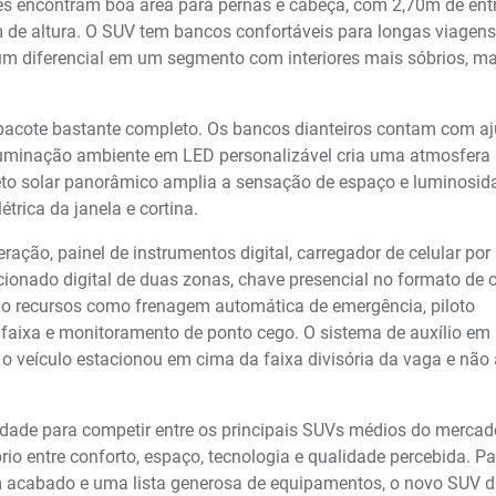
s encontram boa área para pernas e cabeça, com 2,70m de entr
 de altura. O SUV tem bancos confortáveis para longas viagens
um diferencial em um segmento com interiores mais sóbrios, m
 pacote bastante completo. Os bancos dianteiros contam com aj
iluminação ambiente em LED personalizável cria uma atmosfera
teto solar panorâmico amplia a sensação de espaço e luminosid
trica da janela e cortina.
ração, painel de instrumentos digital, carregador de celular por
ionado digital de duas zonas, chave presencial no formato de c
do recursos como frenagem automática de emergência, piloto
faixa e monitoramento de ponto cego. O sistema de auxílio em
 o veículo estacionou em cima da faixa divisória da vaga e não
idade para competir entre os principais SUVs médios do merca
io entre conforto, espaço, tecnologia e qualidade percebida. Pa
m acabado e uma lista generosa de equipamentos, o novo SUV 