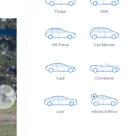
Picape
Sedã
SW/Perua
Van/Minivan
Cupê
Conversível
Luxo
Hibrido/Elétrico