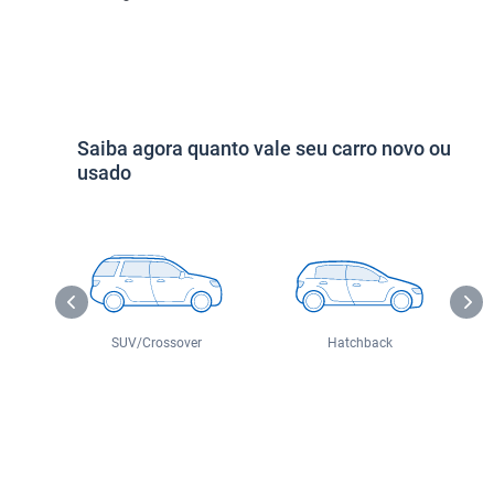
Saiba agora quanto vale seu carro novo ou
usado
o
SUV/Crossover
Hatchback